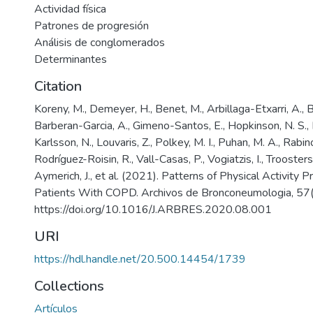
Actividad física
Patrones de progresión
Análisis de conglomerados
Determinantes
Citation
Koreny, M., Demeyer, H., Benet, M., Arbillaga-Etxarri, A., Ba
Barberan-Garcia, A., Gimeno-Santos, E., Hopkinson, N. S., 
Karlsson, N., Louvaris, Z., Polkey, M. I., Puhan, M. A., Rabino
Rodríguez-Roisin, R., Vall-Casas, P., Vogiatzis, I., Troosters,
Aymerich, J., et al. (2021). Patterns of Physical Activity P
Patients With COPD. Archivos de Bronconeumologia, 57
https://doi.org/10.1016/J.ARBRES.2020.08.001
URI
https://hdl.handle.net/20.500.14454/1739
Collections
Artículos