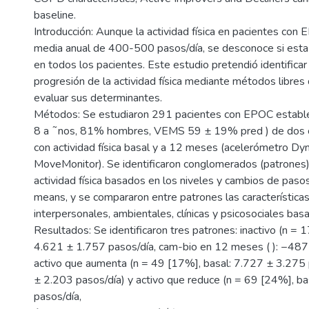
baseline.
Introducción: Aunque la actividad física en pacientes con
media anual de 400-500 pasos/día, se desconoce si esta 
en todos los pacientes. Este estudio pretendió identificar
progresión de la actividad física mediante métodos libres 
evaluar sus determinantes.
Métodos: Se estudiaron 291 pacientes con EPOC establ
8 a ˜nos, 81% hombres, VEMS 59 ± 19% pred ) de dos 
con actividad física basal y a 12 meses (acelerómetro Dy
MoveMonitor). Se identificaron conglomerados (patrones)
actividad física basados en los niveles y cambios de paso
means, y se compararon entre patrones las característica
interpersonales, ambientales, clínicas y psicosociales basa
Resultados: Se identificaron tres patrones: inactivo (n = 
4.621 ± 1.757 pasos/día, cam-bio en 12 meses ( ): −487
activo que aumenta (n = 49 [17%], basal: 7.727 ± 3.275 
± 2.203 pasos/día) y activo que reduce (n = 69 [24%], b
pasos/día,