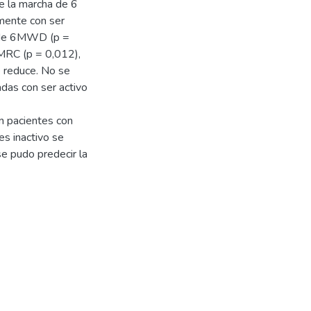
e la marcha de 6
mente con ser
m de 6MWD (p =
MRC (p = 0,012),
e reduce. No se
das con ser activo
en pacientes con
s inactivo se
se pudo predecir la