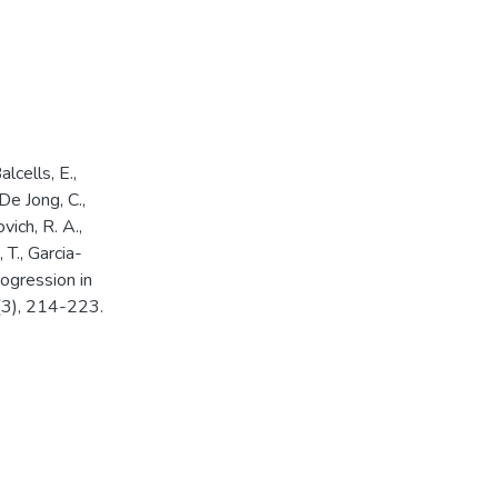
lcells, E.,
De Jong, C.,
vich, R. A.,
 T., Garcia-
rogression in
(3), 214-223.