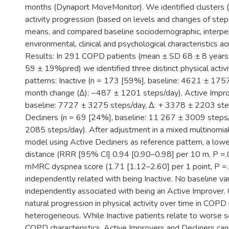
months (Dynaport MoveMonitor). We identified clusters (p
activity progression (based on levels and changes of step
means, and compared baseline sociodemographic, interpe
environmental, clinical and psychological characteristics ac
Results: In 291 COPD patients (mean ± SD 68 ± 8 year
59 ± 19%pred) we identified three distinct physical activ
patterns: Inactive (n = 173 [59%], baseline: 4621 ± 175
month change (Δ): −487 ± 1201 steps/day), Active Impro
baseline: 7727 ± 3275 steps/day, Δ: + 3378 ± 2203 ste
Decliners (n = 69 [24%], baseline: 11 267 ± 3009 steps
2085 steps/day). After adjustment in a mixed multinomial 
model using Active Decliners as reference pattern, a low
distance (RRR [95% CI] 0.94 [0.90–0.98] per 10 m, P =.
mMRC dyspnea score (1.71 [1.12–2.60] per 1 point, P =
independently related with being Inactive. No baseline va
independently associated with being an Active Improver. 
natural progression in physical activity over time in COPD 
heterogeneous. While Inactive patients relate to worse sco
COPD characteristics, Active Improvers and Decliners can