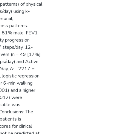
atterns) of physical
s/day) using k-
rsonal,
ross patterns.
s, 81% male, FEV1
ity progression
7 steps/day, 12-
vers (n = 49 [17%],
ps/day) and Active
/day, Δ: −2217 ±
logistic regression
er 6-min walking
001) and a higher
.012) were
riable was
Conclusions: The
patients is
res for clinical
not be predicted at