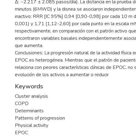
Δ: −2.217 ± 2.085 pasos/día). La distancia en la prueba d
minutos (6MWD) y la disnea se asociaron independiente
inactivo: RRR [IC 95%] 0,94 [0,90-0,98] por cada 10 
0,001) y 1,71 [1,12-2,60] por cada punto en la escala m
respectivamente, en comparación con el patrón activo qu
encontraron variables basales independientemente asocia
que aumenta.
Conclusiones: La progresión natural de la actividad física 
EPOC es heterogénea. Mientras que el patrón de paciente
relaciona con peores características clínicas de EPOC, no 
evolución de los activos a aumentar o reducir
Keywords
Cluster analysis
COPD
Determinants
Patterns of progression
Physical activity
EPOC