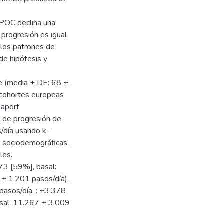
 EPOC declina una
progresión es igual
 los patrones de
de hipótesis y
e (media ± DE: 68 ±
cohortes europeas
naport
 de progresión de
s/día usando k-
s sociodemográficas,
les.
173 [59%], basal:
 ± 1.201 pasos/día),
pasos/día, : +3.378
asal: 11.267 ± 3.009