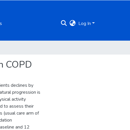
s
Log In
ith COPD
ients declines by
tural progression is
sical activity
d to assess their
 (usual care arm of
dation
baseline and 12