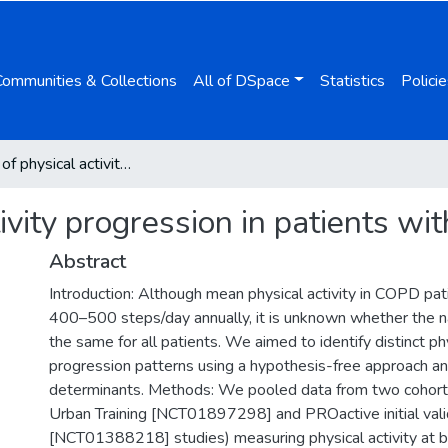
Communities & Collections
All of DSpace
Statistics
Policie
Patterns of physical activity progression in patients with COPD
tivity progression in patients w
Abstract
Introduction: Although mean physical activity in COPD pat
400–500 steps/day annually, it is unknown whether the na
the same for all patients. We aimed to identify distinct phy
progression patterns using a hypothesis-free approach an
determinants. Methods: We pooled data from two cohorts
Urban Training [NCT01897298] and PROactive initial vali
[NCT01388218] studies) measuring physical activity at 