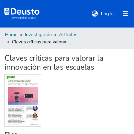
(current)
Log In
Home
Investigación
Artículos
DeustoTeka
Claves críticas para valorar la innovación en las escuelas
Claves críticas para valorar la
Communities
innovación en las escuelas
&
Collections
All of DSpace
Statistics
Policies