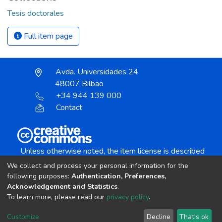
Tesis doctorales
Full item page
Avda. Universidades 24
48007 Bilbao
+34 944 139 000
Contact
Unless otherwise noted, the item license is described
as:
We collect and process your personal information for the
Creative Commons Attribution-NonCommercial-
following purposes:
Authentication, Preferences,
NoDerivs 4.0 License
Acknowledgement and Statistics
.
To learn more, please read our
privacy policy
.
DSpace software
copyright © 2002-2026
LYRASIS
Customize
Decline
That's ok
Cookie settings
Send Feedback