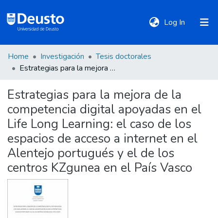
(current)
Log In
Home
Investigación
Tesis doctorales
DeustoTeka
Estrategias para la mejora de la competencia digital apoyadas en el Life Long Learning: el caso de los espacios de acceso a internet en el Alentejo portugués y el de los centros KZgunea en el País Vasco
Estrategias para la mejora de la
Communities
competencia digital apoyadas en el
&
Collections
Life Long Learning: el caso de los
espacios de acceso a internet en el
All of DSpace
Alentejo portugués y el de los
centros KZgunea en el País Vasco
Statistics
Policies