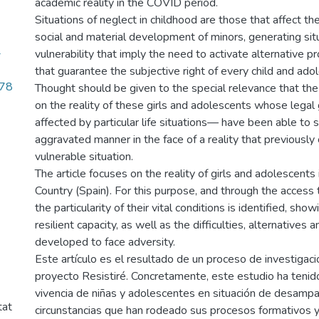
academic reality in the COVID period.
Situations of neglect in childhood are those that affect th
social and material development of minors, generating situ
4
vulnerability that imply the need to activate alternative 
that guarantee the subjective right of every child and ado
.78
Thought should be given to the special relevance that the 
on the reality of these girls and adolescents whose legal
affected by particular life situations— have been able to s
aggravated manner in the face of a reality that previously 
vulnerable situation.
The article focuses on the reality of girls and adolescents
Country (Spain). For this purpose, and through the access t
the particularity of their vital conditions is identified, show
resilient capacity, as well as the difficulties, alternatives 
developed to face adversity.
Este artículo es el resultado de un proceso de investigaci
proyecto Resistiré. Concretamente, este estudio ha tenid
vivencia de niñas y adolescentes en situación de desampa
tat
circunstancias que han rodeado sus procesos formativos y