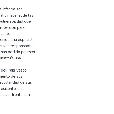
 infancia son
al y material de las
ulnerabilidad que
protección para
scente.
tenido una especial
s cuyos responsables
— han podido padecer
nstituía una
s del País Vasco
miento de sus
rticularidad de sus
esiliente, sus
 hacer frente a la