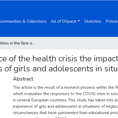
Communities & Collections
All of DSpace
Statistics
Policie
Vulnerabilities in the face of the health crisis the impact of COVID-19 on the educational experiences of girls and adolescents in situations of neglect
ace of the health crisis the imp
 of girls and adolescents in situ
Abstract
This article is the result of a research process within the R
which evaluates the responses to the COVID crisis in soci
in several European countries. This study has taken into a
experience of girls and adolescents in situations of neglec
circumstances that have surrounded their educational pro