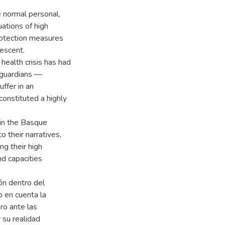
e normal personal,
ations of high
protection measures
lescent.
health crisis has had
 guardians —
uffer in an
constituted a highly
 in the Basque
o their narratives,
ing their high
and capacities
ón dentro del
o en cuenta la
ro ante las
 su realidad