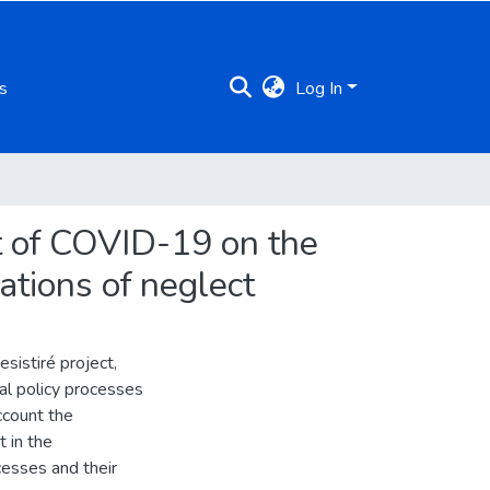
s
Log In
act of COVID-19 on the
ations of neglect
esistiré project,
al policy processes
ccount the
t in the
cesses and their