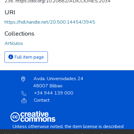
236. https://doi.org/10.20882/ADICCIONES.2034
URI
https://hdl.handle.net/20.500.14454/3945
Collections
Artículos
Full item page
Avda. Universidades 24
48007 Bilbao
+34 944 139 000
Contact
Unless otherwise noted, the item license is described
as: