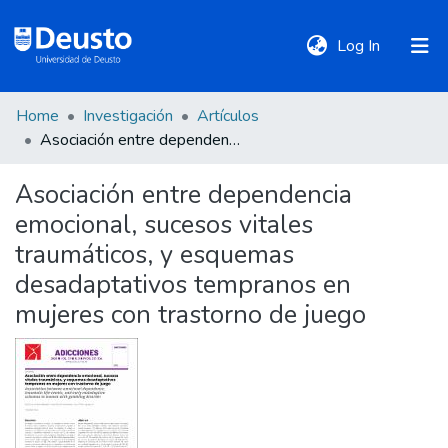
(current)
Log In
Home
Investigación
Artículos
DeustoTeka
Asociación entre dependencia emocional, sucesos vitales traumáticos, y esquemas desadaptativos tempranos en mujeres con trastorno de juego
Asociación entre dependencia
Communities
emocional, sucesos vitales
&
Collections
traumáticos, y esquemas
desadaptativos tempranos en
All of DSpace
mujeres con trastorno de juego
Statistics
Policies