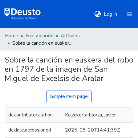
(current)
Log In
Home
Investigación
Artículos
DeustoTeka
Sobre la canción en euskera del robo en 1797 de la imagen de San Miguel de Excelsis de Aralar
Sobre la canción en euskera del robo
Communities
en 1797 de la imagen de San
&
Collections
Miguel de Excelsis de Aralar
All of DSpace
Simple item page
dc.contributor.author
Kalzakorta Elorza, Javier
Statistics
dc.date.accessioned
2025-05-20T14:41:39Z
Policies