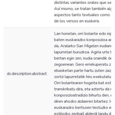
distintas variantes orales que se 
Así mismo, se tratan también alg
aspectos tanto textuales como est
de los versos en euskera.
Lan honetan, orri bolante edo inpr
baten euskarazko konposizioa argi
da, Aralarko San Migelen irudiar
lapurretari buruzkoa. Agiria urte h
bertan egin zen, irudia oraindik de
zegoenean. Gero errekuperatu zen
ebasketan parte hartu zuten zazpi
dc.description.abstract
zortzi lapurretatik hiru exekutatu z
Orri bolantearen hogeita bat estrof
transkribatu dira, eta aztertu da no
konposizioatradizio bihurtu den, e
diren ahozko aldaeren bitartez. Ha
euskarazko bertsoen testuzko eta
estilozko zenbait alderdi landu dira