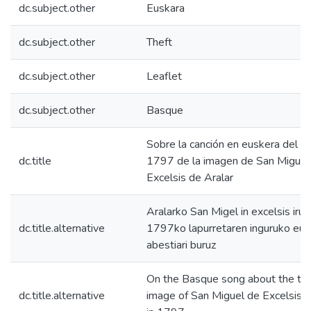
dc.subject.other
Euskara
dc.subject.other
Theft
dc.subject.other
Leaflet
dc.subject.other
Basque
Sobre la canción en euskera del r
dc.title
1797 de la imagen de San Miguel
Excelsis de Aralar
Aralarko San Migel in excelsis irud
dc.title.alternative
1797ko lapurretaren inguruko eu
abestiari buruz
On the Basque song about the the
dc.title.alternative
image of San Miguel de Excelsis d