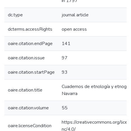
in 1797
dc.type
journal article
dcterms.accessRights
open access
oaire.citation.endPage
141
oaire.citation.issue
97
oaire.citation.startPage
93
Cuadernos de etnología y etnogra
oaire.citation.title
Navarra
oaire.citation.volume
55
https://creativecommons.org/licen
oaire.licenseCondition
nc/4.0/