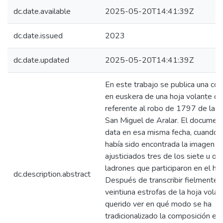
dc.date.available
2025-05-20T14:41:39Z
dc.date.issued
2023
dc.date.updated
2025-05-20T14:41:39Z
En este trabajo se publica una co
en euskera de una hoja volante o
referente al robo de 1797 de la 
San Miguel de Aralar. El documen
data en esa misma fecha, cuando 
había sido encontrada la imagen ni
ajusticiados tres de los siete u oc
ladrones que participaron en el hur
dc.description.abstract
Después de transcribir fielmente 
veintiuna estrofas de la hoja volan
querido ver en qué modo se ha
tradicionalizado la composición en 