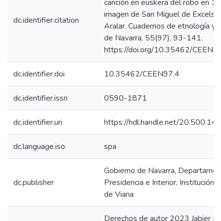
canción en euskera del robo en 1
imagen de San Miguel de Excelsis
dc.identifier.citation
Aralar. Cuadernos de etnología y 
de Navarra, 55(97), 93-141.
https://doi.org/10.35462/CEEN9
dc.identifier.doi
10.35462/CEEN97.4
dc.identifier.issn
0590-1871
dc.identifier.uri
https://hdl.handle.net/20.500.1
dc.language.iso
spa
Gobierno de Navarra, Departamen
dc.publisher
Presidencia e Interior, Institución 
de Viana
Derechos de autor 2023 Jabier Ka