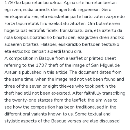
1797ko lapurretari buruzkoa. Agiria urte horretan bertan
egin zen, irudia oraindik desagerturik zegoenean. Gero
errekuperatu zen, eta ebasketan parte hartu zuten zazpi edo
zortzi lapurretatik hiru exekutatu zituzten. Orri bolantearen
hogeita bat estrofak fidelki transkribatu dira, eta aztertu da
nola konposizioatradizio bihurtu den, ezagutzen diren ahozko
aldaeren bitartez. Halaber, euskarazko bertsoen testuzko
eta estilozko zenbait alderdi landu dira.
A composition in Basque from a leaflet or printed sheet
referring to the 1797 theft of the image of San Miguel de
Aralar is published in this article. The document dates from
the same time, when the image had not yet been found and
three of the seven or eight thieves who took part in the
theft had still not been executed. After faithfully transcribing
the twenty-one stanzas from the leaflet, the aim was to
see how the composition has been traditionalised in the
different oral variants known to us. Some textual and
stylistic aspects of the Basque verses are also discussed.