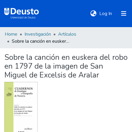
(current)
Log In
Home
Investigación
Artículos
DeustoTeka
Sobre la canción en euskera del robo en 1797 de la imagen de San Miguel de Excelsis de Aralar
Sobre la canción en euskera del robo
Communities
en 1797 de la imagen de San
&
Collections
Miguel de Excelsis de Aralar
All of DSpace
Statistics
Policies