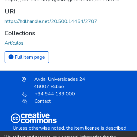
URI
https://hdl.handle.net/20.500.14454/2787
Collections
Artículos
Full item page
Avda. Universidades 24
48007 Bilbao
+34 944 139 000
Contact
Unless otherwise noted, the item license is described
as: