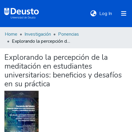
(current)
Log In
Home
Investigación
Ponencias
DeustoTeka
Explorando la percepción de la meditación en estudiantes universitarios: beneficios y desafíos en su práctica
Explorando la percepción de la
Communities
meditación en estudiantes
&
Collections
universitarios: beneficios y desafíos
en su práctica
All of DSpace
Statistics
Policies