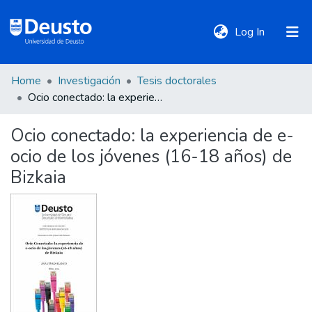
(current)
Log In
Home
Investigación
Tesis doctorales
DeustoTeka
Ocio conectado: la experiencia de e-ocio de los jóvenes (16-18 años) de Bizkaia
Ocio conectado: la experiencia de e-
Communities
ocio de los jóvenes (16-18 años) de
&
Collections
Bizkaia
All of DSpace
Statistics
Policies