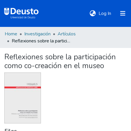
(current)
Log In
Home
Investigación
Artículos
DeustoTeka
Reflexiones sobre la participación como co-creación en el museo
Reflexiones sobre la participación
Communities
como co-creación en el museo
&
Collections
All of DSpace
Statistics
Policies