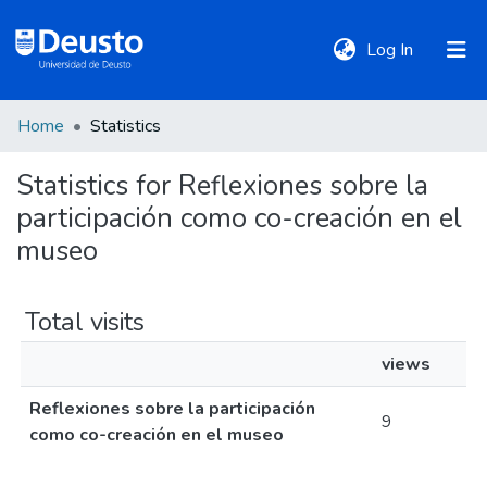
(current)
Log In
Home
Statistics
DeustoTeka
Statistics for Reflexiones sobre la
participación como co-creación en el
Communities
&
museo
Collections
Total visits
All of DSpace
views
Reflexiones sobre la participación
Policies
9
como co-creación en el museo