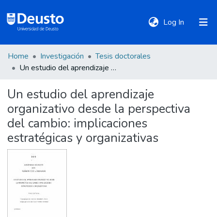
(current)
Log In
Home
Investigación
Tesis doctorales
DeustoTeka
Un estudio del aprendizaje organizativo desde la perspectiva del cambio: implicaciones estratégicas y organizativas
Un estudio del aprendizaje
Communities
organizativo desde la perspectiva
&
Collections
del cambio: implicaciones
estratégicas y organizativas
All of DSpace
Statistics
Policies