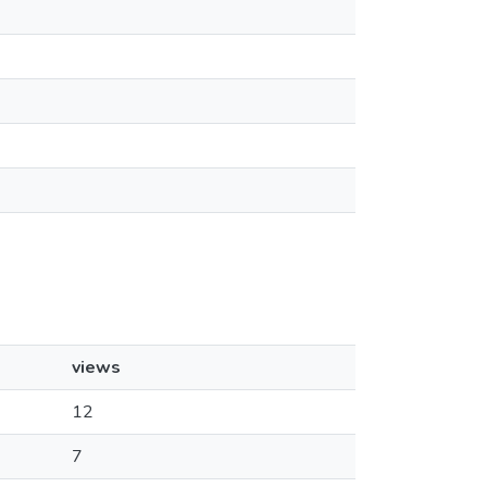
views
12
7