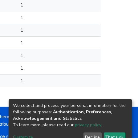
1
1
1
1
1
1
1
We collect and process your personal information for the
following purposes:
Authentication, Preferences,
herwise noted, the item license is described as:
Acknowledgement and Statistics
.
ribution-NonCommercial-NoDerivs 4.0 License
To learn more, please read our
privacy policy
.
ce software
copyright © 2002-2026
LYRASIS
Customize
Decline
That's ok