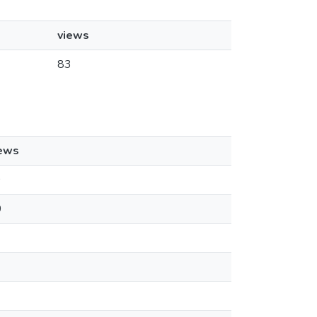
views
83
ews
9
0