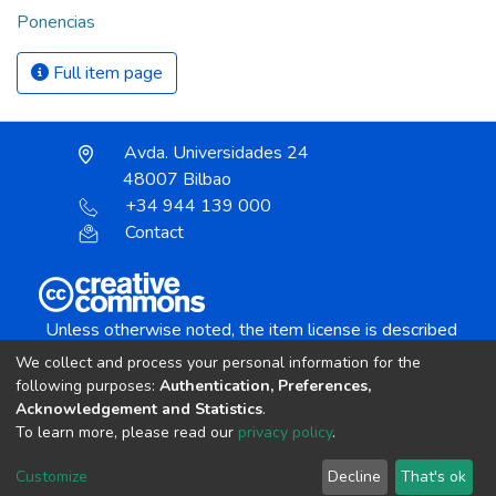
Ponencias
Full item page
Avda. Universidades 24
48007 Bilbao
+34 944 139 000
Contact
Unless otherwise noted, the item license is described
as:
We collect and process your personal information for the
Creative Commons Attribution-NonCommercial-
following purposes:
Authentication, Preferences,
NoDerivs 4.0 License
Acknowledgement and Statistics
.
To learn more, please read our
privacy policy
.
DSpace software
copyright © 2002-2026
LYRASIS
Customize
Decline
That's ok
Cookie settings
Send Feedback