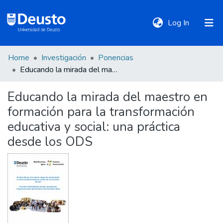
(current)
Log In
Home
Investigación
Ponencias
DeustoTeka
Educando la mirada del maestro en formación para la transformación educativa y social: una práctica desde los ODS
Educando la mirada del maestro en
Communities
formación para la transformación
&
Collections
educativa y social: una práctica
desde los ODS
All of DSpace
Statistics
Policies