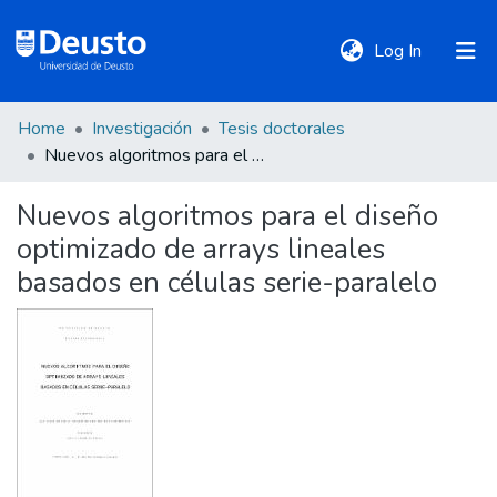
(current)
Log In
Home
Investigación
Tesis doctorales
DeustoTeka
Nuevos algoritmos para el diseño optimizado de arrays lineales basados en células serie-paralelo
Nuevos algoritmos para el diseño
Communities
optimizado de arrays lineales
&
Collections
basados en células serie-paralelo
All of DSpace
Statistics
Policies