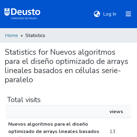
(current)
Log In
Home
Statistics
DeustoTeka
Statistics for Nuevos algoritmos
para el diseño optimizado de arrays
Communities
&
lineales basados en células serie-
Collections
paralelo
All of DSpace
Total visits
views
Policies
Nuevos algoritmos para el diseño
optimizado de arrays lineales basados
13