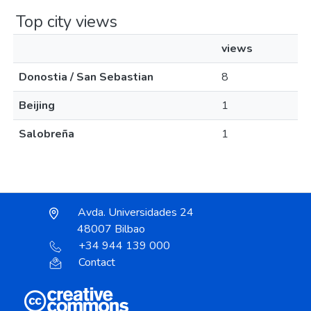
Top city views
views
Donostia / San Sebastian
8
Beijing
1
Salobreña
1
Avda. Universidades 24
48007 Bilbao
+34 944 139 000
Contact