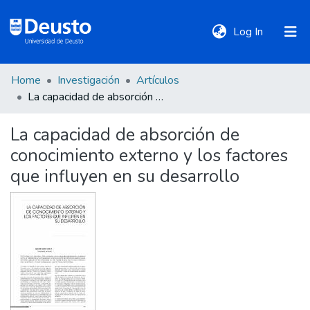
(current)
Log In
Home
Investigación
Artículos
DeustoTeka
La capacidad de absorción de conocimiento externo y los factores que influyen en su desarrollo
La capacidad de absorción de
Communities
conocimiento externo y los factores
&
Collections
que influyen en su desarrollo
All of DSpace
Statistics
Policies