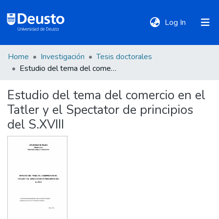
(current)
Log In
Home
Investigación
Tesis doctorales
DeustoTeka
Estudio del tema del comercio en el Tatler y el Spectator de principios del S.XVIII
Estudio del tema del comercio en el
Communities
Tatler y el Spectator de principios
&
Collections
del S.XVIII
All of DSpace
Statistics
Policies