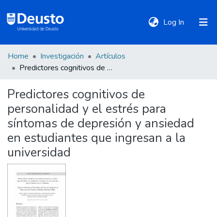
(current)
Log In
Home
Investigación
Artículos
DeustoTeka
Predictores cognitivos de personalidad y el estrés para síntomas de depresión y ansiedad en estudiantes que ingresan a la universidad
Predictores cognitivos de
Communities
personalidad y el estrés para
&
Collections
síntomas de depresión y ansiedad
en estudiantes que ingresan a la
All of DSpace
universidad
Statistics
Policies