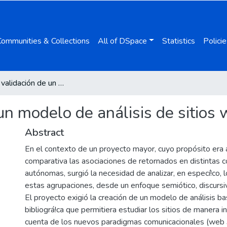
Communities & Collections
All of DSpace
Statistics
Policie
Diseño y validación de un modelo de análisis de sitios web
un modelo de análisis de sitios
Abstract
En el contexto de un proyecto mayor, cuyo propósito era 
comparativa las asociaciones de retornados en distintas
autónomas, surgió la necesidad de analizar, en especí!co, 
estas agrupaciones, desde un enfoque semiótico, discursi
El proyecto exigió la creación de un modelo de análisis b
bibliográ!ca que permitiera estudiar los sitios de manera i
cuenta de los nuevos paradigmas comunicacionales (web 3