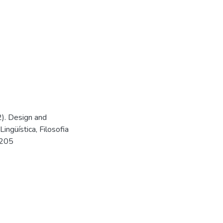
2). Design and
ingüística, Filosofia
3205