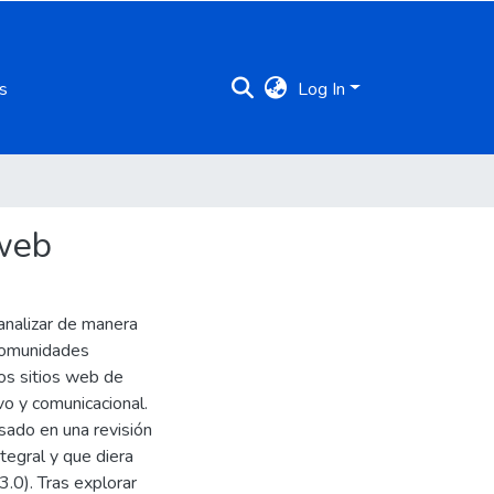
s
Log In
 web
analizar de manera
 comunidades
los sitios web de
vo y comunicacional.
asado en una revisión
ntegral y que diera
.0). Tras explorar