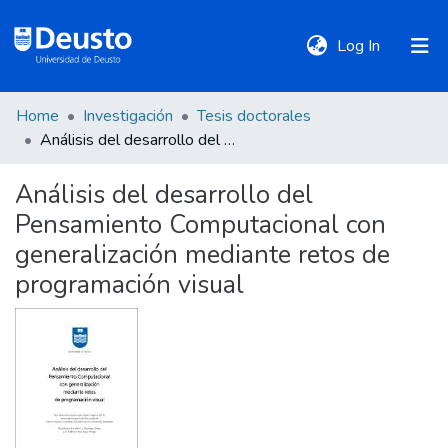
(current)
Log In
Home
Investigación
Tesis doctorales
DeustoTeka
Análisis del desarrollo del Pensamiento Computacional con generalización mediante retos de programación visual
Análisis del desarrollo del
Communities
Pensamiento Computacional con
&
Collections
generalización mediante retos de
programación visual
All of DSpace
Statistics
Policies