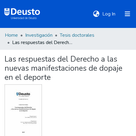
(current)
Log In
Home
Investigación
Tesis doctorales
DeustoTeka
Las respuestas del Derecho a las nuevas manifestaciones de dopaje en el deporte
Las respuestas del Derecho a las
Communities
nuevas manifestaciones de dopaje
&
Collections
en el deporte
All of DSpace
Statistics
Policies