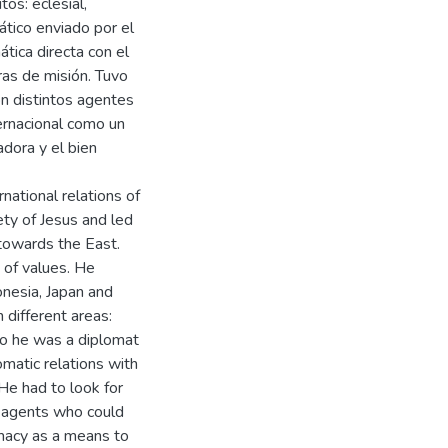
os: eclesial,
mático enviado por el
tica directa con el
ras de misión. Tuvo
on distintos agentes
ternacional como un
adora y el bien
rnational relations of
ty of Jesus and led
 towards the East.
 of values. He
onesia, Japan and
 different areas:
 so he was a diplomat
omatic relations with
 He had to look for
nt agents who could
omacy as a means to