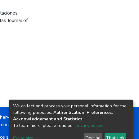
elaciones
las Journal of
We collect and process your personal information for the
following purposes:
Authentication, Preferences,
herwise noted, the item license is described as:
Acknowledgement and Statistics
.
ribution-NonCommercial-NoDerivs 4.0 License
To learn more, please read our
privacy policy
.
ce software
copyright © 2002-2026
LYRASIS
Customize
Decline
That's ok