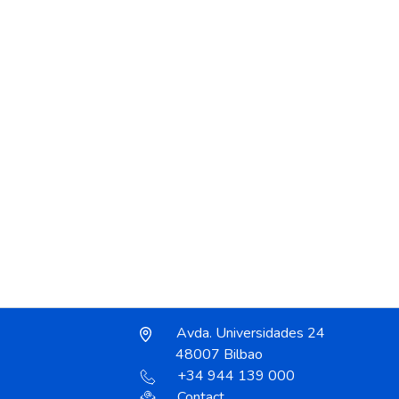
Avda. Universidades 24
48007 Bilbao
+34 944 139 000
Contact