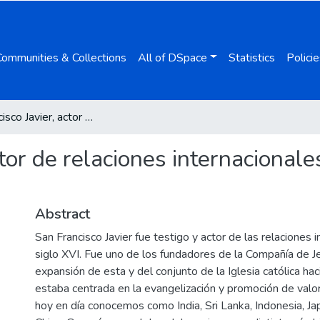
Communities & Collections
All of DSpace
Statistics
Policie
San Francisco Javier, actor de relaciones internacionales en el siglo XVI: diplomacia y valores
tor de relaciones internacionales
Abstract
San Francisco Javier fue testigo y actor de las relaciones i
siglo XVI. Fue uno de los fundadores de la Compañía de J
expansión de esta y del conjunto de la Iglesia católica hac
estaba centrada en la evangelización y promoción de valo
hoy en día conocemos como India, Sri Lanka, Indonesia, Ja