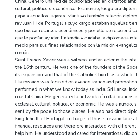
China. Generó una red de colaboraciones en distintos ámbit
cultural, político o económico. Era nuncio, luego era diplo
papa a aquellos lugares. Mantuvo también relación diplomá
rey Juan III de Portugal a cuyo cargo estaban aquellas tier
que buscar recursos económicos y por ello se relacionó c
que le podían ayudar. Entendía y cuidaba la diplomacia in
medio para sus fines relacionados con la misión evangeliz
común.
Saint Francis Xavier was a witness and an actor in the inte
the 16th century. He was one of the founders of the Socie
its expansion, and that of the Catholic Church as a whole,
His mission was focused on evangelization and promotion
performed in what we know today as India, Sri Lanka, Ind
coastal China. He generated a network of collaborations in
ecclesial, cultural, political or economic. He was a nuncio,
sent by the pope to those places. He also had direct dipl
King John III of Portugal, in charge of those mission lands.
financial resources and therefore interacted with differe
help him. He understood and cared for international dipl