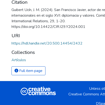
Citation
Guibert Ucín, J. M. (2024). San Francisco Javier, actor de r
internacionales en el siglo XVI: diplomacia y valores. Comil
International Relations, 29, 1-20.
https://doi.org/10.14422/CIR.I29.Y2024.001
URI
https://hdl.handle.net/20.500.14454/2432
Collections
Artículos
Full item page
Unless ot
Creative Commons Att
DSpa