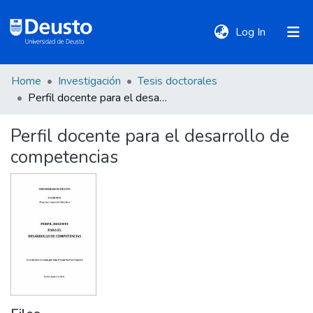
(current)
Log In
Home
Investigación
Tesis doctorales
DeustoTeka
Perfil docente para el desarrollo de competencias
Perfil docente para el desarrollo de
Communities
competencias
&
Collections
All of DSpace
Statistics
Policies