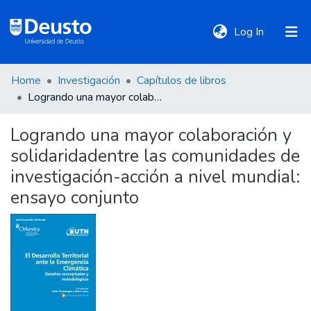
(current)
Log In
Home
Investigación
Capítulos de libros
DeustoTeka
Logrando una mayor colaboración y solidaridadentre las comunidades de investigación-acción a nivel mundial: ensayo conjunto
Logrando una mayor colaboración y
Communities
solidaridadentre las comunidades de
&
Collections
investigación-acción a nivel mundial:
ensayo conjunto
All of DSpace
Statistics
Policies