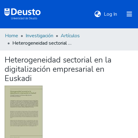
(current)
Log In
Home
Investigación
Artículos
DeustoTeka
Heterogeneidad sectorial en la digitalización empresarial en Euskadi
Heterogeneidad sectorial en la
Communities
digitalización empresarial en
&
Collections
Euskadi
All of DSpace
Statistics
Policies