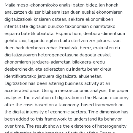
Maila meso-ekonomikoko analisi baten bidez, lan honek
analizatzen du zer bilakaera izan duen euskal ekonomiaren
digitalizazioak krisiaren ostean, sektore ekonomikoen
intentsitate digitalari buruzko taxonomian oinarritutako
esparru batetik abiatuta. Esparru horri, denbora-dimentsioa
gehitu zaio, lagundu egiten baitu ulertzen zer jokaera izan
duen hark denboran zehar. Emaitzak, berriz, erakusten du
digitalizazioaren heterogeneotasuna dagoela euskal
ekonomiaren jarduera-adarretan, bilakaera-eredu
desberdinekin, eta adierazten du indartu behar direla
identifikatutako jarduera digitalizatu ahulenetan.
Digitization has been altering business activity at an
accelerated pace. Using a mesoeconomic analysis, the paper
analyses the evolution of digitization in the Basque economy
after the crisis based on a taxonomy-based framework on
the digital intensity of economic sectors. Time dimension has
been added to this framework to understand its behavior
over time. The result shows the existence of heterogeneity