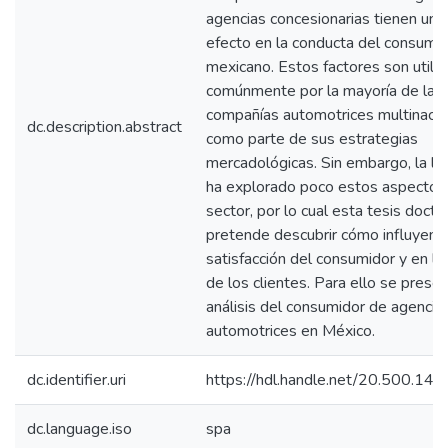
agencias concesionarias tienen un
efecto en la conducta del consumi
mexicano. Estos factores son utili
comúnmente por la mayoría de las
compañías automotrices multinacio
dc.description.abstract
como parte de sus estrategias
mercadológicas. Sin embargo, la lit
ha explorado poco estos aspectos
sector, por lo cual esta tesis docto
pretende descubrir cómo influyen e
satisfacción del consumidor y en la
de los clientes. Para ello se prese
análisis del consumidor de agencia
automotrices en México.
dc.identifier.uri
https://hdl.handle.net/20.500.1
dc.language.iso
spa