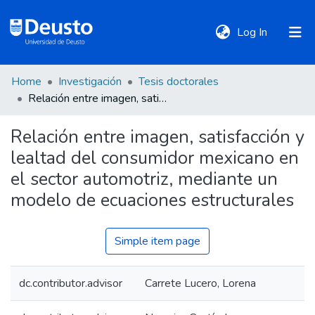
(current)
Log In
Home
Investigación
Tesis doctorales
DeustoTeka
Relación entre imagen, satisfacción y lealtad del consumidor mexicano en el sector automotriz, mediante un modelo de ecuaciones estructurales
Relación entre imagen, satisfacción y
Communities
lealtad del consumidor mexicano en
&
Collections
el sector automotriz, mediante un
modelo de ecuaciones estructurales
All of DSpace
Simple item page
Statistics
dc.contributor.advisor
Carrete Lucero, Lorena
Policies