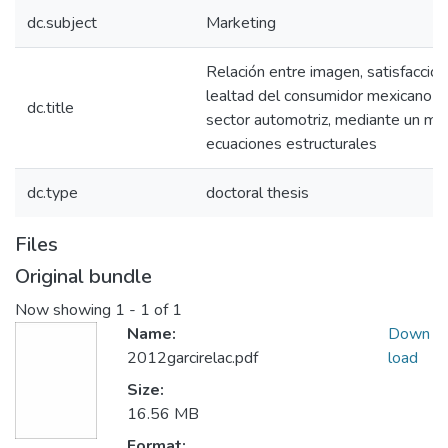
dc.subject
Marketing
Relación entre imagen, satisfacción
lealtad del consumidor mexicano e
dc.title
sector automotriz, mediante un mo
ecuaciones estructurales
dc.type
doctoral thesis
Files
Original bundle
Now showing
1 - 1 of 1
Name:
Down
2012garcirelac.pdf
load
Size:
16.56 MB
Format: