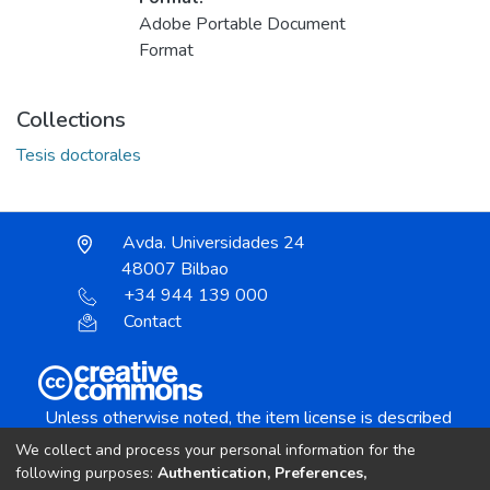
Adobe Portable Document
Format
Collections
Tesis doctorales
Avda. Universidades 24
48007 Bilbao
+34 944 139 000
Contact
Unless otherwise noted, the item license is described
as:
We collect and process your personal information for the
Creative Commons Attribution-NonCommercial-
following purposes:
Authentication, Preferences,