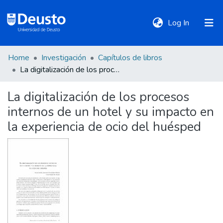
(current)
Log In
Home
Investigación
Capítulos de libros
DeustoTeka
La digitalización de los procesos internos de un hotel y su impacto en la experiencia de ocio del huésped
La digitalización de los procesos
Communities
internos de un hotel y su impacto en
&
Collections
la experiencia de ocio del huésped
All of DSpace
Statistics
Policies