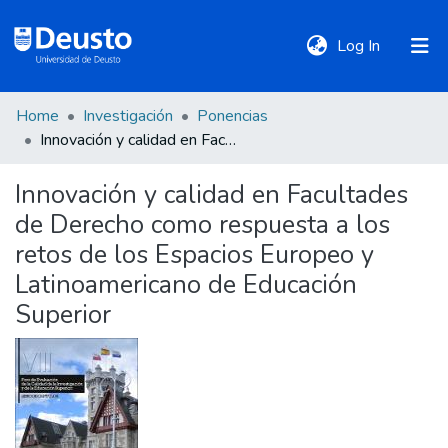
(current)
Log In
Home
Investigación
Ponencias
DeustoTeka
Innovación y calidad en Facultades de Derecho como respuesta a los retos de los Espacios Europeo y Latinoamericano de Educación Superior
Innovación y calidad en Facultades
Communities
de Derecho como respuesta a los
&
Collections
retos de los Espacios Europeo y
Latinoamericano de Educación
All of DSpace
Superior
Statistics
Policies