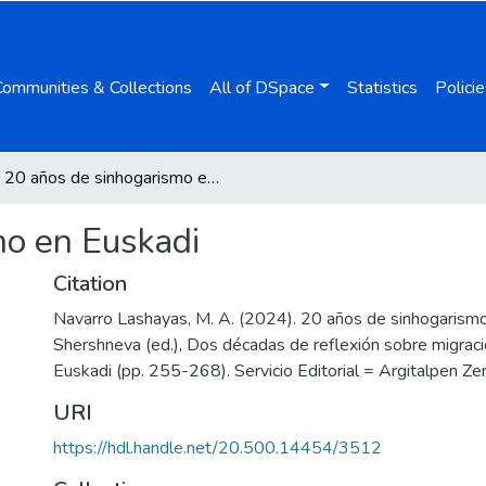
Communities & Collections
All of DSpace
Statistics
Policie
20 años de sinhogarismo en Euskadi
mo en Euskadi
Citation
Navarro Lashayas, M. A. (2024). 20 años de sinhogarismo 
Shershneva (ed.), Dos décadas de reflexión sobre migració
Euskadi (pp. 255-268). Servicio Editorial = Argitalpen Zer
URI
https://hdl.handle.net/20.500.14454/3512