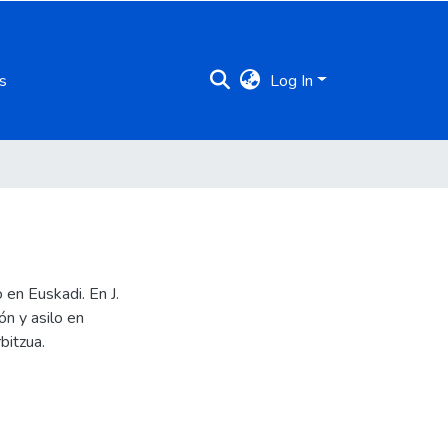
s
Log In
en Euskadi. En J.
n y asilo en
bitzua.