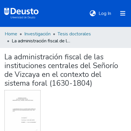
(current)
Log In
Home
Investigación
Tesis doctorales
DeustoTeka
La administración fiscal de las instituciones centrales del Señorío de Vizcaya en el contexto del sistema foral (1630-1804)
La administración fiscal de las
Communities
instituciones centrales del Señorío
&
Collections
de Vizcaya en el contexto del
sistema foral (1630-1804)
All of DSpace
Statistics
Policies