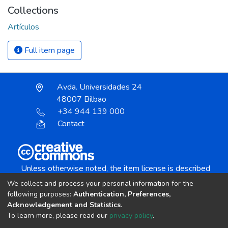
Collections
Artículos
Full item page
Avda. Universidades 24
48007 Bilbao
+34 944 139 000
Contact
Unless otherwise noted, the item license is described
as:
We collect and process your personal information for the
Creative Commons Attribution-NonCommercial-
following purposes:
Authentication, Preferences,
NoDerivs 4.0 License
Acknowledgement and Statistics
.
To learn more, please read our
privacy policy
.
DSpace software
copyright © 2002-2026
LYRASIS