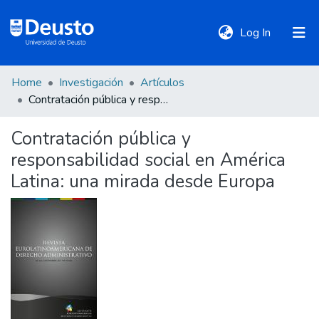
(current)
Log In
Home
Investigación
Artículos
DeustoTeka
Contratación pública y responsabilidad social en América Latina: una mirada desde Europa
Contratación pública y
Communities
responsabilidad social en América
&
Collections
Latina: una mirada desde Europa
All of DSpace
Statistics
Policies