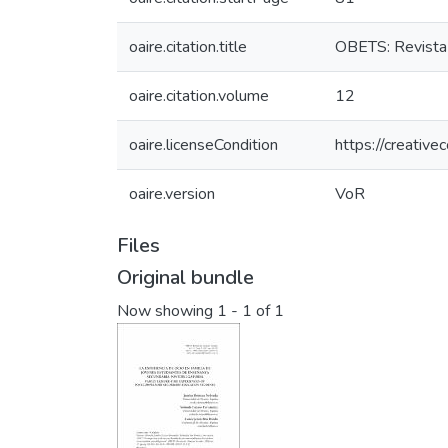
oaire.citation.title
OBETS: Revista 
oaire.citation.volume
12
oaire.licenseCondition
https://creativ
oaire.version
VoR
Files
Original bundle
Now showing
1 - 1 of 1