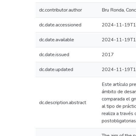
dc.contributor.author
Bru Ronda, Conc
dc.date.accessioned
2024-11-19T1
dc.date.available
2024-11-19T1
dc.date.issued
2017
dc.date.updated
2024-11-19T1
Este artículo pr
ámbito de desarr
comparada el gru
dc.description.abstract
al tipo de prácti
realiza a través
postobligatorias
The aim of the p