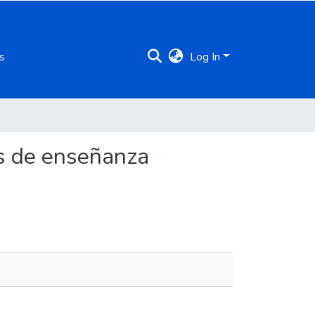
s
Log In
es de enseñanza