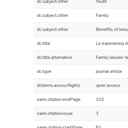
dc.subject.other
Youth
dc.subject.other
Family
dc.subject.other
Benefits of leis
dc.title
La experiencia d
dc.title.alternative
Family leisure-
dc.type
journal article
dcterms.accessRights
open access
oaire.citation.endPage
102
oaire.citation.issue
3
oaire.citation.startPage
81