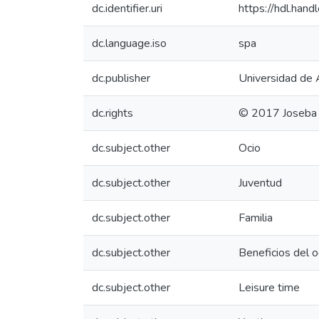
dc.identifier.uri
https://hdl.ha
dc.language.iso
spa
dc.publisher
Universidad de A
dc.rights
© 2017 Joseba 
dc.subject.other
Ocio
dc.subject.other
Juventud
dc.subject.other
Familia
dc.subject.other
Beneficios del o
dc.subject.other
Leisure time