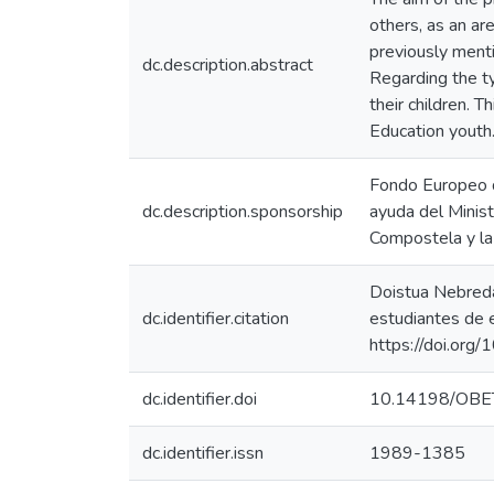
others, as an ar
previously menti
dc.description.abstract
Regarding the typ
their children. 
Education youth
Fondo Europeo d
dc.description.sponsorship
ayuda del Minis
Compostela y 
Doistua Nebreda,
dc.identifier.citation
estudiantes de 
https://doi.or
dc.identifier.doi
10.14198/OBE
dc.identifier.issn
1989-1385