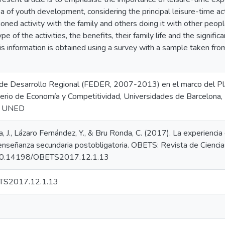
ea of youth development, considering the principal leisure-time ac
oned activity with the family and others doing it with other peop
e of the activities, the benefits, their family life and the signific
This information is obtained using a survey with a sample taken 
.
e Desarrollo Regional (FEDER, 2007-2013) en el marco del Plan
terio de Economía y Competitividad, Universidades de Barcelona, 
la UNED
 J., Lázaro Fernández, Y., & Bru Ronda, C. (2017). La experiencia
enseñanza secundaria postobligatoria. OBETS: Revista de Ciencia
g/10.14198/OBETS2017.12.1.13
TS2017.12.1.13