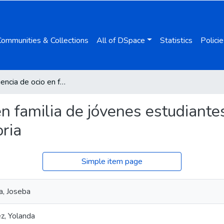
Communities & Collections
All of DSpace
Statistics
Policie
La experiencia de ocio en familia de jóvenes estudiantes de enseñanza secundaria postobligatoria
en familia de jóvenes estudiant
ria
Simple item page
a, Joseba
z, Yolanda