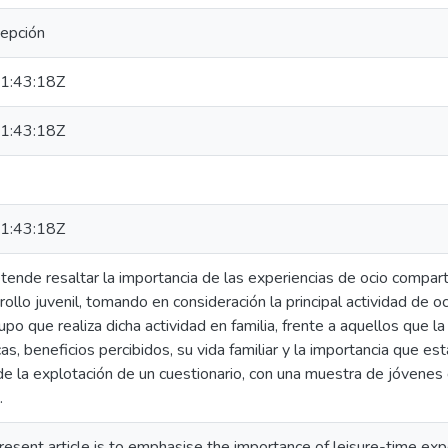
epción
1:43:18Z
1:43:18Z
1:43:18Z
etende resaltar la importancia de las experiencias de ocio compart
ollo juvenil, tomando en consideración la principal actividad de o
po que realiza dicha actividad en familia, frente a aquellos que la
cas, beneficios percibidos, su vida familiar y la importancia que est
 de la explotación de un cuestionario, con una muestra de jóvene
.
resent article is to emphasise the importance of leisure-time ex