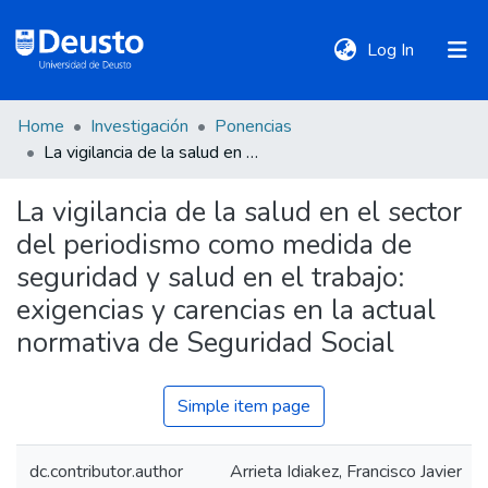
(current)
Log In
Home
Investigación
Ponencias
DeustoTeka
La vigilancia de la salud en el sector del periodismo como medida de seguridad y salud en el trabajo: exigencias y carencias en la actual normativa de Seguridad Social
La vigilancia de la salud en el sector
Communities
del periodismo como medida de
&
Collections
seguridad y salud en el trabajo:
exigencias y carencias en la actual
All of DSpace
normativa de Seguridad Social
Simple item page
Statistics
dc.contributor.author
Arrieta Idiakez, Francisco Javier
Policies