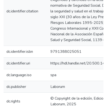
normativa de Seguridad Social. De
dc.identifier.citation
la seguridad y salud en el trabajo 
siglo XXI (30 años de la Ley Prev
Riesgos Laborales 1995-2025): 
Congreso Internacional y XXII Con
Nacional de la Asociación Español
Salud y Seguridad Social, 1139-
dc.identifier.isbn
9791388025051
dc.identifier.uri
https://hdl.handle.net/20.500.1
dc.language.iso
spa
dc.publisher
Laborum
© Copyright de la edición, Edicion
dc.rights
Laborum, 2025