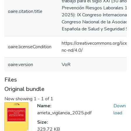
trabajo para el siglo XXI (30 años
Prevención Riesgos Laborales 1
oaire.citation.title
2025): IX Congreso Internacional y
Congreso Nacional de la Asociaci
Española de Salud y Seguridad So
https://creativecommons.org/licen
oaire.licenseCondition
nc-nd/4.0/
oaire.version
VoR
Files
Original bundle
Now showing
1 - 1 of 1
Name:
Down
arrieta_vigilancia_2025.pdf
load
Size:
329.72 KB