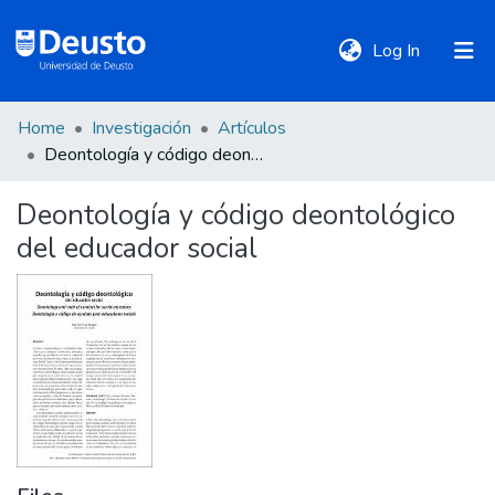
(current)
Log In
Home
Investigación
Artículos
DeustoTeka
Deontología y código deontológico del educador social
Deontología y código deontológico
Communities
del educador social
&
Collections
All of DSpace
Statistics
Policies