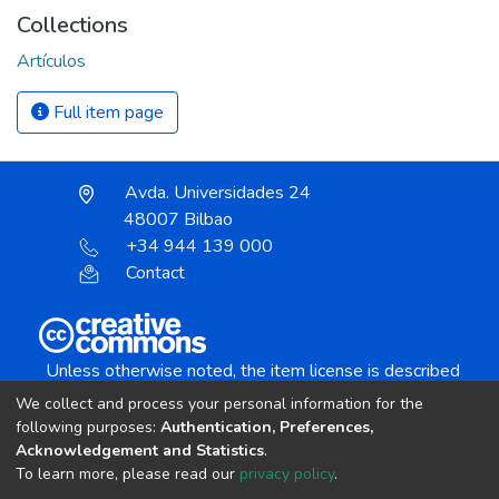
Collections
Artículos
Full item page
Avda. Universidades 24
48007 Bilbao
+34 944 139 000
Contact
Unless otherwise noted, the item license is described
as:
We collect and process your personal information for the
Creative Commons Attribution-NonCommercial-
following purposes:
Authentication, Preferences,
NoDerivs 4.0 License
Acknowledgement and Statistics
.
To learn more, please read our
privacy policy
.
DSpace software
copyright © 2002-2026
LYRASIS