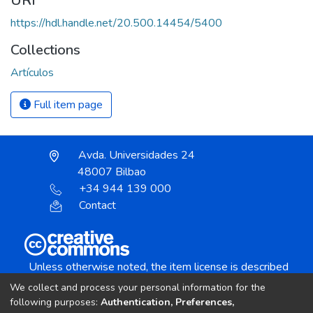
URI
https://hdl.handle.net/20.500.14454/5400
Collections
Artículos
Full item page
Avda. Universidades 24
48007 Bilbao
+34 944 139 000
Contact
Unless otherwise noted, the item license is described
as:
We collect and process your personal information for the
Creative Commons Attribution-NonCommercial-
following purposes:
Authentication, Preferences,