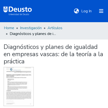
(current)
Log In
Home
Investigación
Artículos
DeustoTeka
Diagnósticos y planes de igualdad en empresas vascas: de la teoría a la práctica
Diagnósticos y planes de igualdad
Communities
en empresas vascas: de la teoría a la
&
Collections
práctica
All of DSpace
Statistics
Policies