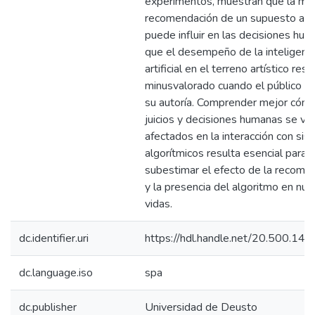
experimentos, muestran que la me
recomendación de un supuesto alg
puede influir en las decisiones hu
que el desempeño de la inteligenci
artificial en el terreno artístico resu
minusvalorado cuando el público c
su autoría. Comprender mejor cómo
juicios y decisiones humanas se ve
afectados en la interacción con si
algorítmicos resulta esencial para e
subestimar el efecto de la recome
y la presencia del algoritmo en nue
vidas.
dc.identifier.uri
https://hdl.handle.net/20.500.14
dc.language.iso
spa
dc.publisher
Universidad de Deusto