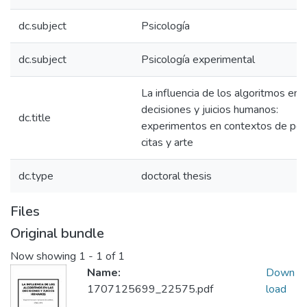
dc.subject
Psicología
dc.subject
Psicología experimental
La influencia de los algoritmos en l
decisiones y juicios humanos:
dc.title
experimentos en contextos de polít
citas y arte
dc.type
doctoral thesis
Files
Original bundle
Now showing
1 - 1 of 1
Name:
Down
1707125699_22575.pdf
load