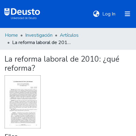
(current)
Log In
Home
Investigación
Artículos
DeustoTeka
La reforma laboral de 2010: ¿qué reforma?
La reforma laboral de 2010: ¿qué
Communities
reforma?
&
Collections
All of DSpace
Statistics
Policies