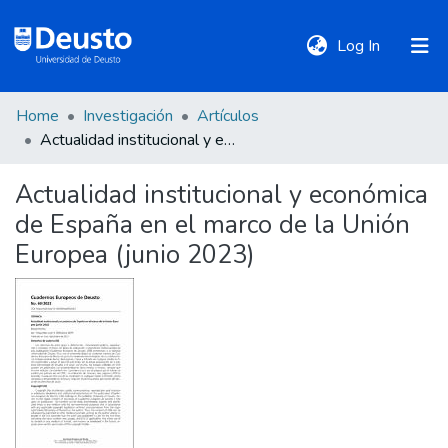
(current)
Log In
Home
Investigación
Artículos
DeustoTeka
Actualidad institucional y económica de España en el marco de la Unión Europea (junio 2023)
Actualidad institucional y económica
Communities
de España en el marco de la Unión
&
Collections
Europea (junio 2023)
All of DSpace
Statistics
Policies