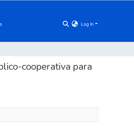
s
Log In
blico-cooperativa para