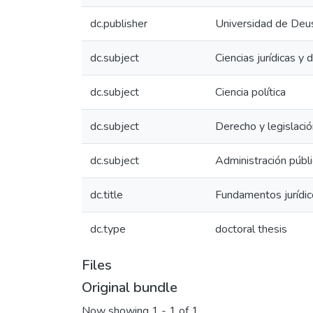
dc.publisher
Universidad de Deu
dc.subject
Ciencias jurídicas y
dc.subject
Ciencia política
dc.subject
Derecho y legislació
dc.subject
Administración públi
dc.title
Fundamentos jurídico
dc.type
doctoral thesis
Files
Original bundle
Now showing
1 - 1 of 1