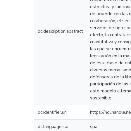
estructura y funcion
de acuerdo con las n
colaboración, el sec
servicios de tipo soc
dc.description.abstract
efecto, la contratac
cuantitativa y consi
las que se encuentra
legislación en la ma
de esta clase de ent
diversos mecanismos 
defensoras de la lib
participación de las
este modelo alterna
sostenible.
dc.identifier.uri
https://hdl.handle
dc.language.iso
spa