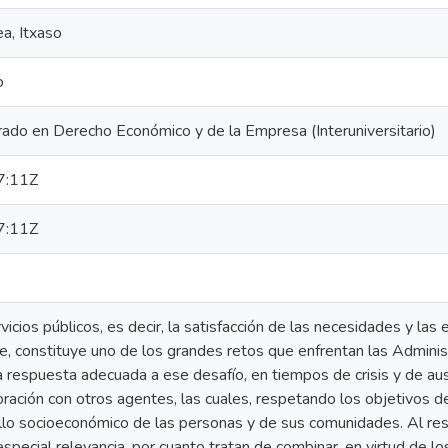
a, Itxaso
o
do en Derecho Económico y de la Empresa (Interuniversitario)
7:11Z
7:11Z
rvicios públicos, es decir, la satisfacción de las necesidades y la
e, constituye uno de los grandes retos que enfrentan las Administ
 respuesta adecuada a ese desafío, en tiempos de crisis y de aus
ración con otros agentes, las cuales, respetando los objetivos d
ollo socioeconómico de las personas y de sus comunidades. Al res
special relevancia, por cuanto tratan de combinar, en virtud de los