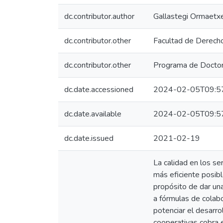
dc.contributor.author
Gallastegi Ormaetxe
dc.contributor.other
Facultad de Derech
dc.contributor.other
Programa de Doctora
dc.date.accessioned
2024-02-05T09:5
dc.date.available
2024-02-05T09:5
dc.date.issued
2021-02-19
La calidad en los se
más eficiente posibl
propósito de dar una
a fórmulas de colabo
potenciar el desarr
cooperativas cobra e