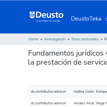
DeustoTeka
Home
Investigación
Tesis doctorales
Fundamentos jurídicos 
la prestación de servici
dc.contributor.advisor
Gadea Soler, Enriqu
dc.contributor.advisor
Arnáez Arce, Vega 