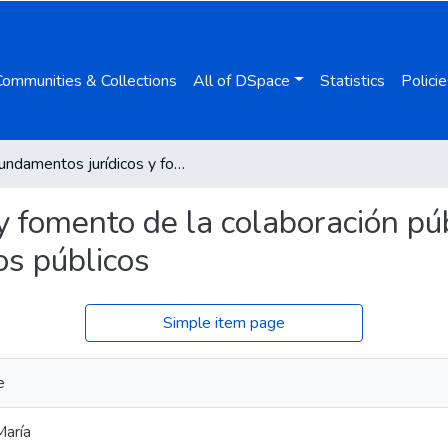
Communities & Collections
All of DSpace
Statistics
Policie
Fundamentos jurídicos y fomento de la colaboración público-cooperativa para la prestación de servicios públicos
y fomento de la colaboración pú
os públicos
Simple item page
e
María