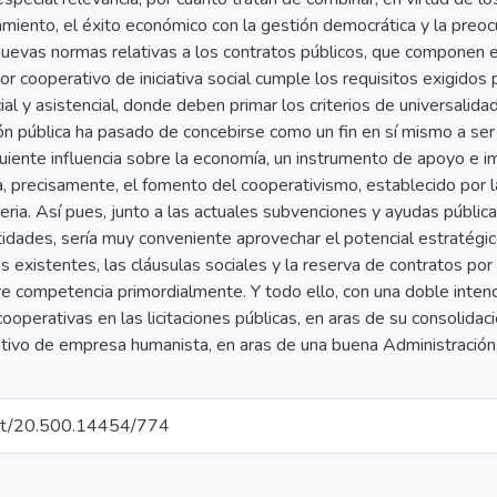
amiento, el éxito económico con la gestión democrática y la preo
uevas normas relativas a los contratos públicos, que componen el 
tor cooperativo de iniciativa social cumple los requisitos exigidos
ial y asistencial, donde deben primar los criterios de universalidad
ión pública ha pasado de concebirse como un fin en sí mismo a ser
guiente influencia sobre la economía, un instrumento de apoyo e i
, precisamente, el fomento del cooperativismo, establecido por l
teria. Así pues, junto a las actuales subvenciones y ayudas pública
idades, sería muy conveniente aprovechar el potencial estratégico
existentes, las cláusulas sociales y la reserva de contratos por e
re competencia primordialmente. Y todo ello, con una doble intenci
 cooperativas en las licitaciones públicas, en aras de su consolida
tivo de empresa humanista, en aras de una buena Administración
.net/20.500.14454/774