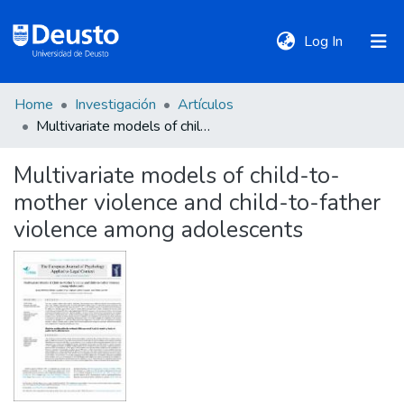
(current)
Log In
Home
Investigación
Artículos
DeustoTeka
Multivariate models of child-to-mother violence and child-to-father violence among adolescents
Multivariate models of child-to-
Communities
mother violence and child-to-father
&
Collections
violence among adolescents
All of DSpace
Statistics
Policies