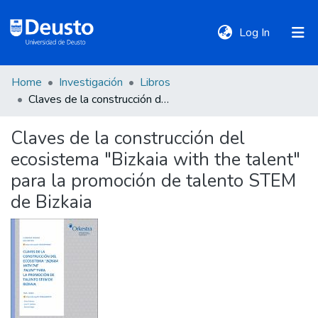
(current)
Log In
Home
Investigación
Libros
DeustoTeka
Claves de la construcción del ecosistema "Bizkaia with the talent" para la promoción de talento STEM de Bizkaia
Claves de la construcción del
Communities
ecosistema "Bizkaia with the talent"
&
Collections
para la promoción de talento STEM
de Bizkaia
All of DSpace
Statistics
Policies