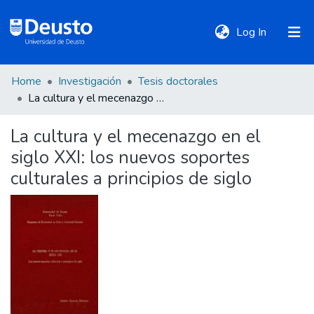
(current)
Log In
Home
Investigación
Tesis doctorales
DeustoTeka
La cultura y el mecenazgo en el siglo XXI: los nuevos soportes culturales a principios de siglo
La cultura y el mecenazgo en el
Communities
siglo XXI: los nuevos soportes
&
Collections
culturales a principios de siglo
All of DSpace
Statistics
Policies