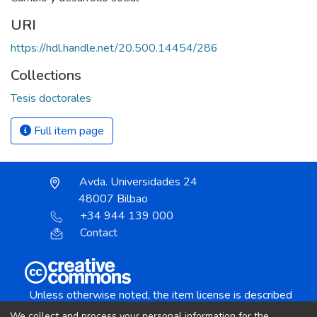
URI
https://hdl.handle.net/20.500.14454/286
Collections
Tesis doctorales
Full item page
Avda. Universidades 24
48007 Bilbao
+34 944 139 000
Contact
Unless otherwise noted, the item license is described
as:
We collect and process your personal information for the