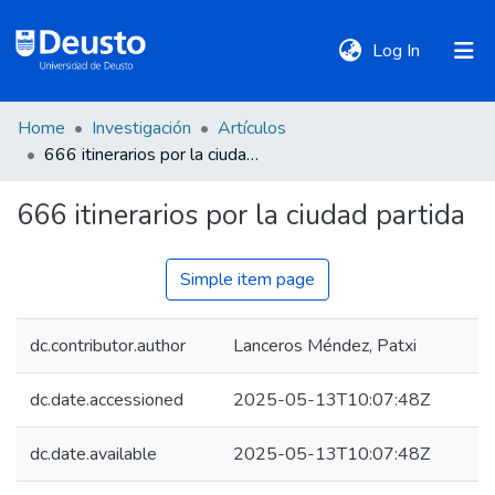
(current)
Log In
Home
Investigación
Artículos
DeustoTeka
666 itinerarios por la ciudad partida
666 itinerarios por la ciudad partida
Communities
&
Collections
Simple item page
All of DSpace
dc.contributor.author
Lanceros Méndez, Patxi
dc.date.accessioned
2025-05-13T10:07:48Z
Statistics
dc.date.available
2025-05-13T10:07:48Z
Policies