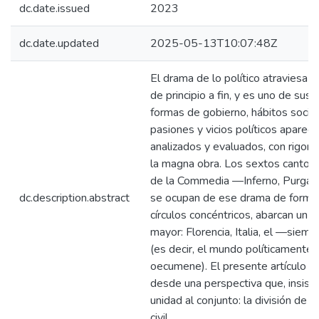
dc.date.issued
2023
dc.date.updated
2025-05-13T10:07:48Z
El drama de lo político atraviesa 
de principio a fin, y es uno de sus 
formas de gobierno, hábitos social
pasiones y vicios políticos aparec
analizados y evaluados, con rigor, 
la magna obra. Los sextos cantos 
de la Commedia —Inferno, Purgat
dc.description.abstract
se ocupan de ese drama de forma
círculos concéntricos, abarcan un 
mayor: Florencia, Italia, el —siem
(es decir, el mundo políticamente 
oecumene). El presente artículo a
desde una perspectiva que, insist
unidad al conjunto: la división de la
civil