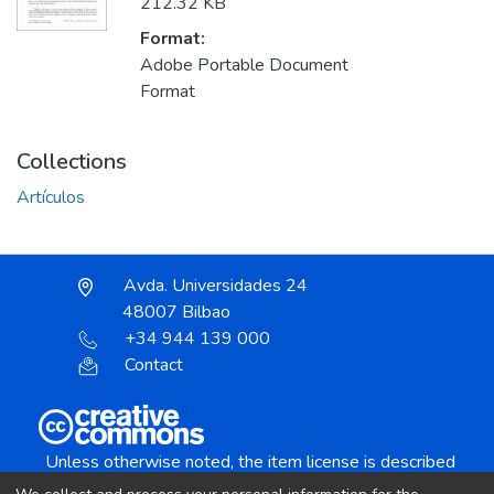
212.32 KB
Format:
Adobe Portable Document
Format
Collections
Artículos
Avda. Universidades 24
48007 Bilbao
+34 944 139 000
Contact
Unless otherwise noted, the item license is described
as: