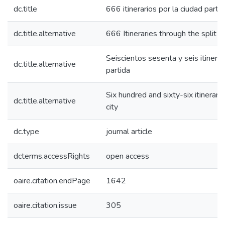
dc.title
666 itinerarios por la ciudad parti
dc.title.alternative
666 Itineraries through the split ci
Seiscientos sesenta y seis itinerar
dc.title.alternative
partida
Six hundred and sixty-six itinerarie
dc.title.alternative
city
dc.type
journal article
dcterms.accessRights
open access
oaire.citation.endPage
1642
oaire.citation.issue
305