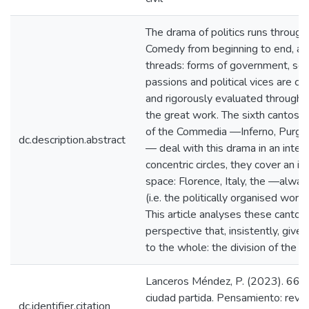
The drama of politics runs through
Comedy from beginning to end, and
threads: forms of government, socia
passions and political vices are c
and rigorously evaluated througho
the great work. The sixth cantos o
of the Commedia —Inferno, Purgat
dc.description.abstract
— deal with this drama in an inten
concentric circles, they cover an in
space: Florence, Italy, the —alwa
(i.e. the politically organised wor
This article analyses these cantos
perspective that, insistently, gives
to the whole: the division of the cit
Lanceros Méndez, P. (2023). 666 it
ciudad partida. Pensamiento: revis
dc.identifier.citation