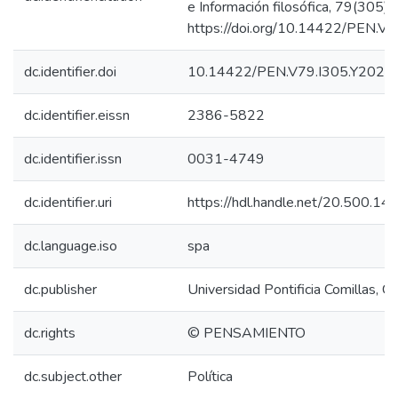
e Información filosófica, 79(305)
https://doi.org/10.14422/PEN.V
dc.identifier.doi
10.14422/PEN.V79.I305.Y2023
dc.identifier.eissn
2386-5822
dc.identifier.issn
0031-4749
dc.identifier.uri
https://hdl.handle.net/20.500.1
dc.language.iso
spa
dc.publisher
Universidad Pontificia Comillas,
dc.rights
© PENSAMIENTO
dc.subject.other
Política