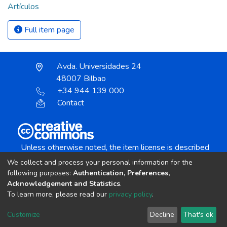
Artículos
Full item page
Avda. Universidades 24
48007 Bilbao
+34 944 139 000
Contact
Unless otherwise noted, the item license is described
as:
We collect and process your personal information for the
Creative Commons Attribution-NonCommercial-
following purposes:
Authentication, Preferences,
NoDerivs 4.0 License
Acknowledgement and Statistics
.
To learn more, please read our
privacy policy
.
DSpace software
copyright © 2002-2026
LYRASIS
Customize
Decline
That's ok
Cookie settings
Send Feedback