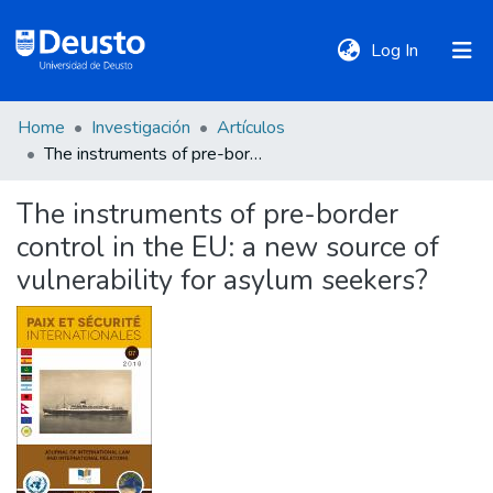
(current)
Log In
Home
Investigación
Artículos
DeustoTeka
The instruments of pre-border control in the EU: a new source of vulnerability for asylum seekers?
The instruments of pre-border
Communities
control in the EU: a new source of
&
Collections
vulnerability for asylum seekers?
All of DSpace
Statistics
Policies