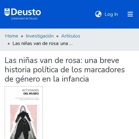
(current)
Log In
Home
Investigación
Artículos
DeustoTeka
Las niñas van de rosa: una breve historia política de los marcadores de género en la infancia
Las niñas van de rosa: una breve
Communities
historia política de los marcadores
&
Collections
de género en la infancia
All of DSpace
Statistics
Policies