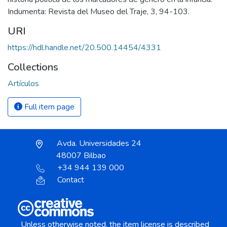
Indumenta: Revista del Museo del Traje, 3, 94-103.
URI
https://hdl.handle.net/20.500.14454/4331
Collections
Artículos
Full item page
Avda. Universidades 24
48007 Bilbao
+34 944 139 000
Contact
Unless otherwise noted, the item license is described