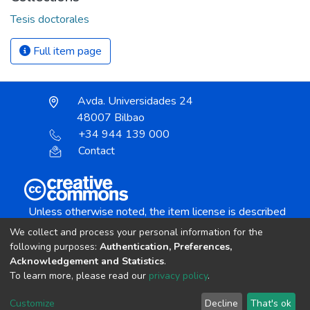
Tesis doctorales
Full item page
Avda. Universidades 24
48007 Bilbao
+34 944 139 000
Contact
Unless otherwise noted, the item license is described
as:
We collect and process your personal information for the
Creative Commons Attribution-NonCommercial-
following purposes:
Authentication, Preferences,
NoDerivs 4.0 License
Acknowledgement and Statistics
.
To learn more, please read our
privacy policy
.
DSpace software
copyright © 2002-2026
LYRASIS
Customize
Decline
That's ok
Cookie settings
Send Feedback