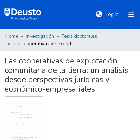
(current)
Log In
Home
Investigación
Tesis doctorales
DeustoTeka
Las cooperativas de explotación comunitaria de la tierra: un análisis desde perspectivas jurídicas y económico-empresariales
Las cooperativas de explotación
Communities
comunitaria de la tierra: un análisis
&
Collections
desde perspectivas jurídicas y
económico-empresariales
All of DSpace
Statistics
Policies