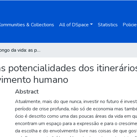
Communities & Collections
All of DSpace
Statistics
Policie
Ócio ao longo da vida: as potencialidades dos itinerários de ócio para a promoção do desenvolvimento humano
s potencialidades dos itinerário
vimento humano
Abstract
Atualmente, mais do que nunca, investir no futuro é inves
período de crise profunda, não só de economia mas tamb
ócio é descrito como uma das poucas áreas da vida em q
encontram um espaço para a expressão e para o crescime
da escolha e do envolvimento livre nas coisas de que go