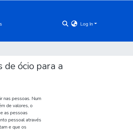
s
Log In
s de ócio para a
tir nas pessoas. Num
ém de valores, o
ue as pessoas
nto pessoal através
stam e que os