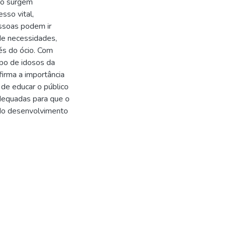
não surgem
so vital,
essoas podem ir
de necessidades,
és do ócio. Com
po de idosos da
irma a importância
de educar o público
adequadas para que o
 do desenvolvimento