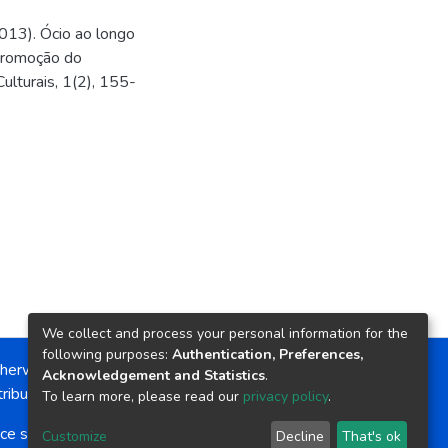
(2013). Ócio ao longo
 promoção do
lturais, 1(2), 155-
We collect and process your personal information for the
following purposes:
Authentication, Preferences,
herwise noted, the item license is described as:
Acknowledgement and Statistics
.
ribution-NonCommercial-NoDerivs 4.0 License
To learn more, please read our
privacy policy
.
ce software
copyright © 2002-2026
LYRASIS
Customize
Decline
That's ok