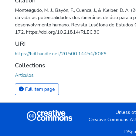
Citation
Monteagudo, M. J., Bayón, F., Cuenca, J., & Kleiber, D. A. 
da vida: as potencialidades dos itinerários de ócio para a
desenvolvimento humano. Revista Lusófona de Estudos Cu
172. https://doi.org/10.21814/RLEC.30
URI
https://hdl.handle.net/20.500.14454/6069
Collections
Artículos
Full item page
Unless ot
Creative Commons Att
DSpa