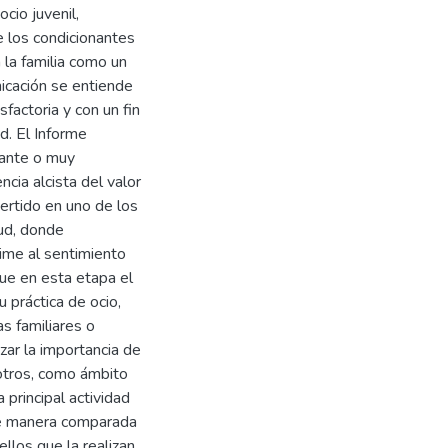
cio juvenil,
e los condicionantes
 la familia como un
nicación se entiende
sfactoria y con un fin
d. El Informe
tante o muy
ia alcista del valor
vertido en uno de los
tud, donde
xime al sentimiento
que en esta etapa el
práctica de ocio,
s familiares o
zar la importancia de
 otros, como ámbito
 principal actividad
de manera comparada
ellos que la realizan