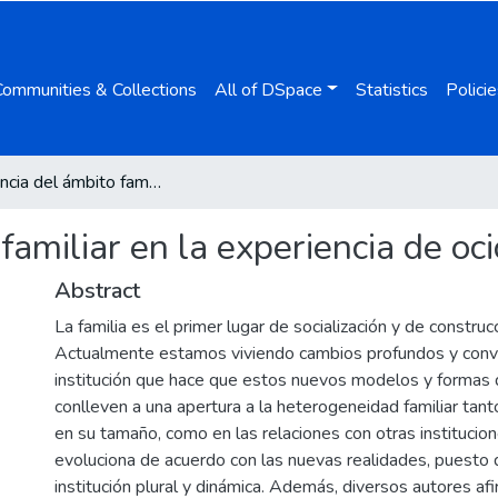
Communities & Collections
All of DSpace
Statistics
Policie
Importancia del ámbito familiar en la experiencia de ocio juvenil (16-18 años)
familiar en la experiencia de oci
Abstract
La familia es el primer lugar de socialización y de construc
Actualmente estamos viviendo cambios profundos y convu
institución que hace que estos nuevos modelos y formas d
conlleven a una apertura a la heterogeneidad familiar tan
en su tamaño, como en las relaciones con otras institucione
evoluciona de acuerdo con las nuevas realidades, puesto 
institución plural y dinámica. Además, diversos autores afi