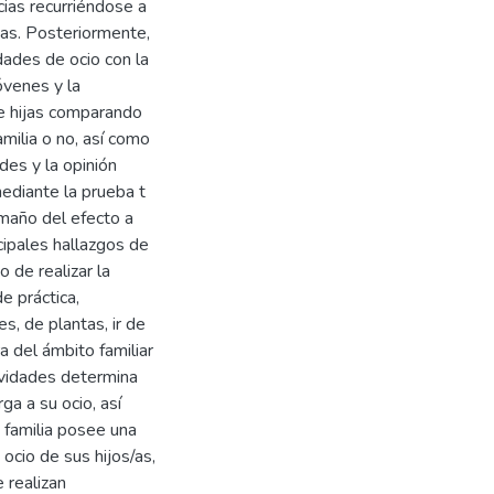
cias recurriéndose a
tas. Posteriormente,
idades de ocio con la
óvenes y la
s e hijas comparando
amilia o no, así como
des y la opinión
mediante la prueba t
maño del efecto a
cipales hallazgos de
 de realizar la
de práctica,
, de plantas, ir de
a del ámbito familiar
tividades determina
ga a su ocio, así
a familia posee una
 ocio de sus hijos/as,
e realizan