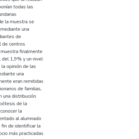
ponían todas las
undarias
de la muestra se
 (mediante una
udiantes de
l de centros
a muestra finalmente
 del 1,9% y un nivel
la opinión de las
ediante una
mente eran remitidas
onarios de familias,
 una distribución
ipótesis de la
 conocer la
ientado al alumnado
fin de identificar la
ocio más practicadas