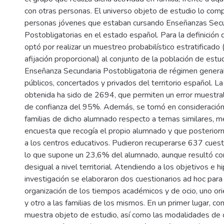
con otras personas. El universo objeto de estudio lo com
personas jóvenes que estaban cursando Enseñanzas Sec
Postobligatorias en el estado español. Para la definición 
optó por realizar un muestreo probabilístico estratificado
afijación proporcional) al conjunto de la población de est
Enseñanza Secundaria Postobligatoria de régimen genera
públicos, concertados y privados del territorio español. L
obtenida ha sido de 2694, que permiten un error muestral
de confianza del 95%. Además, se tomó en consideración 
familias de dicho alumnado respecto a temas similares, m
encuesta que recogía el propio alumnado y que posterior
a los centros educativos. Pudieron recuperarse 637 cuesti
lo que supone un 23,6% del alumnado, aunque resultó con
desigual a nivel territorial. Atendiendo a los objetivos e h
investigación se elaboraron dos cuestionarios ad hoc para
organización de los tiempos académicos y de ocio, uno or
y otro a las familias de los mismos. En un primer lugar, con 
muestra objeto de estudio, así como las modalidades de 