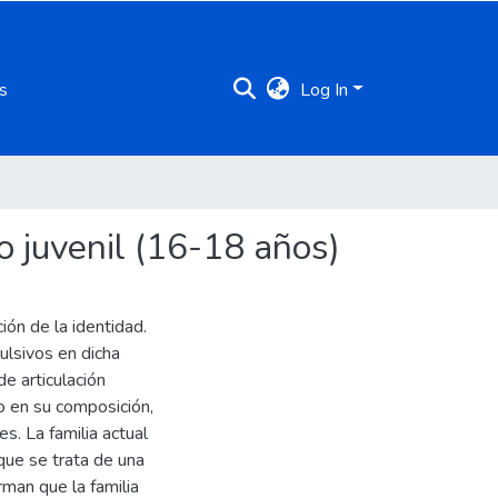
s
Log In
o juvenil (16-18 años)
ción de la identidad.
lsivos en dicha
e articulación
to en su composición,
s. La familia actual
que se trata de una
rman que la familia