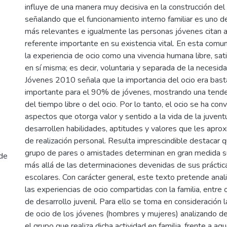
influye de una manera muy decisiva en la construcción del o
señalando que el funcionamiento interno familiar es uno d
más relevantes e igualmente las personas jóvenes citan a
referente importante en su existencia vital. En esta comu
la experiencia de ocio como una vivencia humana libre, sati
en sí misma; es decir, voluntaria y separada de la necesida
Jóvenes 2010 señala que la importancia del ocio era bas
importante para el 90% de jóvenes, mostrando una tendenc
del tiempo libre o del ocio. Por lo tanto, el ocio se ha con
aspectos que otorga valor y sentido a la vida de la juven
desarrollen habilidades, aptitudes y valores que les apro
de realización personal. Resulta imprescindible destacar 
grupo de pares o amistades determinan en gran medida su 
 de
más allá de las determinaciones devenidas de sus práctica
escolares. Con carácter general, este texto pretende anali
las experiencias de ocio compartidas con la familia, entre
de desarrollo juvenil. Para ello se toma en consideración la
de ocio de los jóvenes (hombres y mujeres) analizando 
el grupo que realiza dicha actividad en familia, frente a aqu