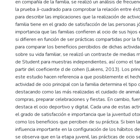
en compañía de la familia, se realizó un análisis de frecuen
la prueba Ji-cuadrado para comprobar la relación entre és
para describir las implicaciones que la realización de activ
familia tiene en el grado de satisfacción de las personas j
importancia que las familias confieren al ocio de sus hijo
si difieren en función de ser prácticas compartidas por la f
para comparar los beneficios percibidos de dichas activida
sobre su vida familiar, se realizó un contraste de medias 
de Student para muestras independientes, así como el ta
partir del coeficiente d de cohen (Lakens, 2013). Los prin
este estudio hacen referencia a que posiblemente el hecho
actividad de ocio principal con la familia determina el tipo 
destacando como las más realizadas el cuidado de animales
compras, preparar celebraciones y fiestas. En cambio, fuer
destaca el ocio deportivo y digital. Cada una de estas ac
el grado de satisfacción e importancia que la juventud otor
como los beneficios que perciben de su práctica. Si bien l
influencia importante en la configuración de los hábitos de
se observa que en la etapa juvenil, las prácticas de ocio s