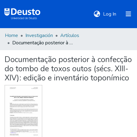
(current)
Log In
Home
Investigación
Artículos
DeustoTeka
Documentação posterior à confecção do tombo de toxos outos (sécs. XIII-XIV): edição e inventário toponímico
Documentação posterior à confecção
Communities
do tombo de toxos outos (sécs. XIII-
&
Collections
XIV): edição e inventário toponímico
All of DSpace
Statistics
Policies