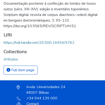
Documentação posterior à confecção do tombo de toxos
outos (sécs. XIII-XIV): edição e inventário toponímico.
Scriptum digital: revista de corpus diacrònics i edició digital
en llengües iberoromàniques, 3, 95-132.
https://doi.org/10.5565/REV/SCRIPTUM.51
URI
https://hdl.handle.net/20.500.14454/5762
Collections
Artículos
Full item page
Avda. Universidades 24
48007 Bilbao
+34 944 139 000
Contact